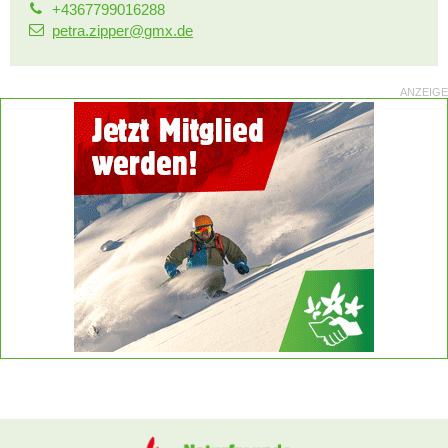
+4367799016288
petra.zipper@gmx.de
ANZEIGE