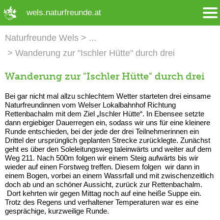
➜ Hauptregion der Seite anspringen
wels.naturfreunde.at
Naturfreunde Wels
Wanderung zur "Ischler Hütte" durch drei
Wanderung zur "Ischler Hütte" durch drei
Bei gar nicht mal allzu schlechtem Wetter starteten drei einsame
Naturfreundinnen vom Welser Lokalbahnhof Richtung
Rettenbachalm mit dem Ziel „Ischler Hütte“. In Ebensee setzte
dann ergiebiger Dauerregen ein, sodass wir uns für eine kleinere
Runde entschieden, bei der jede der drei Teilnehmerinnen ein
Drittel der ursprünglich geplanten Strecke zurücklegte. Zunächst
geht es über den Soleleitungsweg taleinwärts und weiter auf dem
Weg 211. Nach 500m folgen wir einem Steig aufwärts bis wir
wieder auf einen Forstweg treffen. Diesem folgen wir dann in
einem Bogen, vorbei an einem Wassrfall und mit zwischenzeitlich
doch ab und an schöner Aussicht, zurück zur Rettenbachalm.
Dort kehrten wir gegen Mittag noch auf eine heiße Suppe ein.
Trotz des Regens und verhaltener Temperaturen war es eine
gesprächige, kurzweilige Runde.