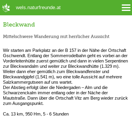
➜ Hauptregion der Seite anspringen
wels.naturfreunde.at
Bleckwand
Mittelschwere Wanderung mit herrlicher Aussicht
Wir starten am Parkplatz an der B 157 in der Nähe der Ortschaft
Gschwendt. Entlang der Sommerrodelbahn geht es vorbei an der
Vorderleitenhütte zuerst gemütlich und dann in vielen Serpentinen
zur Bleckwandalm und weiter zur Bleckwandhütte (1.329 m).
Weiter dann eher gemütlich zum Bleckwandfenster und
Bleckwandgipfel (1.541 m), wo eine tolle Aussicht auf mehrere
Salzkammergutseen auf uns wartet.
Der Abstieg erfolgt über die Niedergaden – Alm und die
Schwarzenckalm immer entlang oder in der Näche der
Mautstraße. Dann über die Ortschaft Vitz am Berg wieder zurück
zum Ausgangspunkt.
Ca. 13 km, 950 Hm, 5 - 6 Stunden