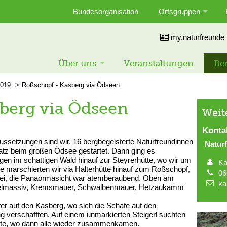
Bundesorganisation
Ortsgruppen
my.naturfreunde
Über uns
Veranstaltungen
Ber
019
Roßschopf - Kasberg via Ödseen
berg via Ödseen
Weit
Konta
ssetzungen sind wir, 16 bergbegeisterte Naturfreundinnen
Natur
atz beim großen Ödsee gestartet. Dann ging es
en im schattigen Wald hinauf zur Steyrerhütte, wo wir um
Ka
 marschierten wir via Halterhütte hinauf zum Roßschopf,
06
frei, die Panaormasicht war atemberaubend. Oben am
ka
 Prielmassiv, Kremsmauer, Schwalbenmauer, Hetzaukamm
ter auf den Kasberg, wo sich die Schafe auf den
 verschafften. Auf einem unmarkierten Steigerl suchten
tte, wo dann alle wieder zusammenkamen.