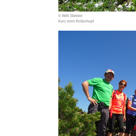
© Willi Stiebler
Kurz vorm Roßschopf