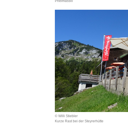
Prielmassiv
© Willi Stiebler
Kurze Rast bei der Steyrerhütte