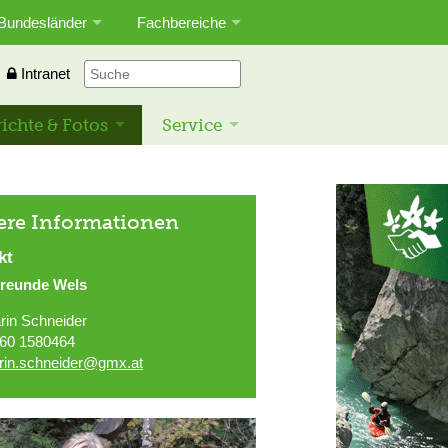
Bundesländer
Fachbereiche
Intranet
ichte & Fotos
Service
ere Informationen
kt
freunde Wels
rin Schneider
60 1580464
rin.schneider@gmx.at